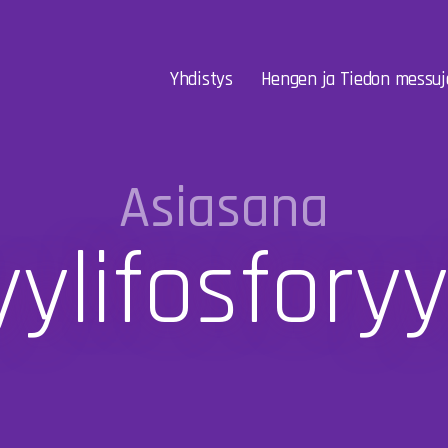
Yhdistys
Hengen ja Tiedon messuj
Asiasana
ylifosforyyl