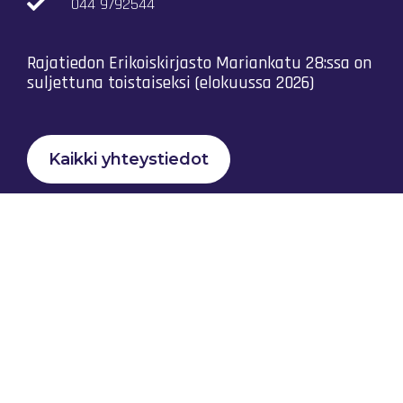
044 9792544
Rajatiedon Erikoiskirjasto Mariankatu 28:ssa on
suljettuna toistaiseksi (elokuussa 2026)
Kaikki yhteystiedot
Tietosuojaseloste
Rajatiedon Yhteistyö Ry © 2023 |