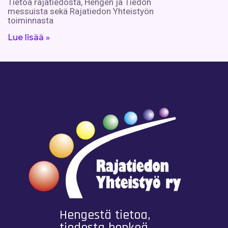
Tietoa rajatiedosta, Hengen ja Tiedon
messuista sekä Rajatiedon Yhteistyön
toiminnasta
Lue lisää »
Hengestä tietoa,
tiedosta henkeä.