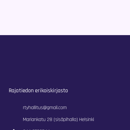
Rajatiedon erikoiskirjasto
rtyhallitus@gmail.com
Mariankatu 28 (sisäpihalla) Helsinki