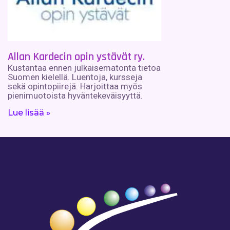
Allan Kardecin opin ystävät ry.
Kustantaa ennen julkaisematonta tietoa
Suomen kielellä. Luentoja, kursseja
sekä opintopiirejä. Harjoittaa myös
pienimuotoista hyväntekeväisyyttä.
Lue lisää »