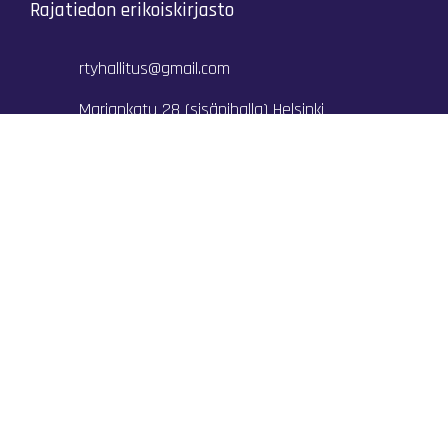
Rajatiedon erikoiskirjasto
rtyhallitus@gmail.com
Mariankatu 28 (sisäpihalla) Helsinki
044 9792544
Rajatiedon Erikoiskirjasto Mariankatu 28:ssa on
suljettuna toistaiseksi (elokuussa 2026)
Kaikki yhteystiedot