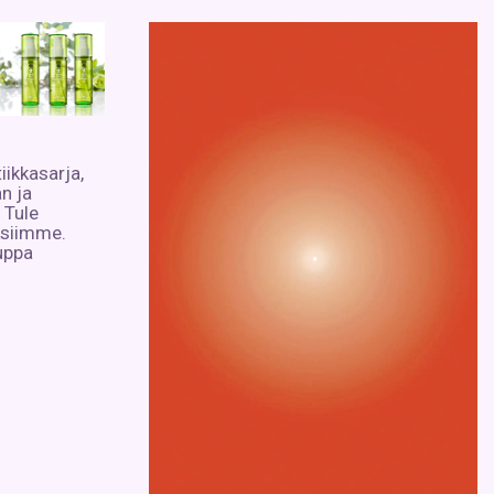
ikkasarja,
n ja
 Tule
ksiimme.
uppa