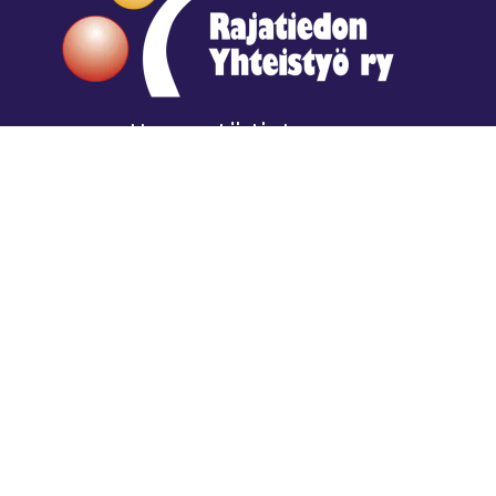
Hengestä tietoa,
tiedosta henkeä.