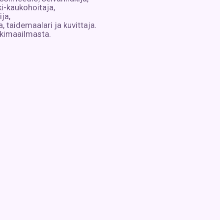
i-kaukohoitaja,
ija,
, taidemaalari ja kuvittaja.
nkimaailmasta.