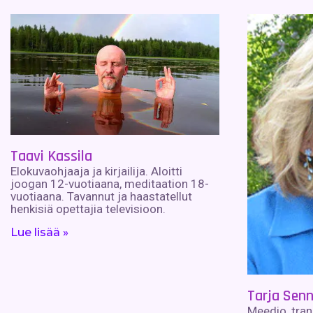
Taavi Kassila
Elokuvaohjaaja ja kirjailija. Aloitti
joogan 12-vuotiaana, meditaation 18-
vuotiaana. Tavannut ja haastatellut
henkisiä opettajia televisioon.
Lue lisää »
Tarja Sen
Meedio, tran