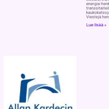
energia-henk
transsitaiteil
kaukokatsoja
Viestejä he
Lue lisää »