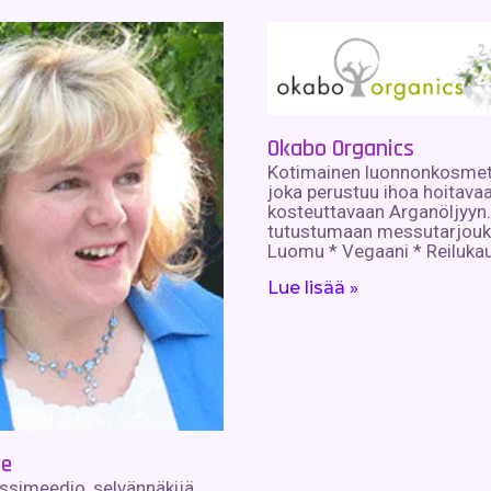
Okabo Organics
Kotimainen luonnonkosmeti
joka perustuu ihoa hoitavaa
kosteuttavaan Arganöljyyn.
tutustumaan messutarjou
Luomu * Vegaani * Reiluka
Lue lisää »
ne
ssimeedio, selvännäkijä,