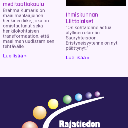
meditaatiokoulu
Brahma Kumaris on
Ihmiskunnan
maailmanlaajuinen
Liittolaiset
henkinen liike, joka on
omistautunut sekä
”On kohtalonne astua
henkilökohtaisen
älyllisen elämän
transformaation, että
Suuryhteisöön.
maailman uudistamisen
Eristyneisyytenne on nyt
tehtävälle.
päättynyt.”
Lue lisää »
Lue lisää »