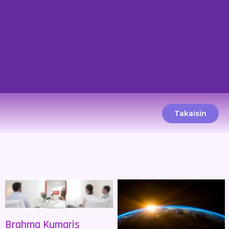
Takaisin
Brahma Kumaris