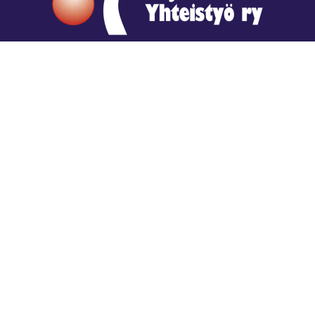
Hengestä tietoa,
tiedosta henkeä.
Rajatiedon erikoiskirjasto
rtyhallitus@gmail.com
Mariankatu 28 (sisäpihalla) Helsinki
044 9792544
Rajatiedon Erikoiskirjasto Mariankatu 28:ssa on
suljettuna toistaiseksi (elokuussa 2026)