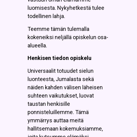
luomisesta. Nykyhetkestä tulee
todellinen lahja.
Teemme tämän tulemalla
kokeneiksi neljällä opiskelun osa-
alueella.
Henkisen tiedon opiskelu
Universaalit totuudet sielun
luonteesta, Jumalasta sekä
näiden kahden välisen läheisen
suhteen vaikutukset, luovat
taustan henkisille
ponnisteluillemme. Tämä
ymmärrys auttaa meitä
hallitsemaan kokemuksiamme,
joita kutsumme elämäksi.