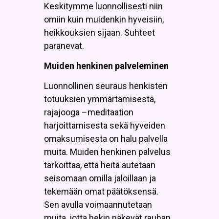
Keskitymme luonnollisesti niin
omiin kuin muidenkin hyveisiin,
heikkouksien sijaan. Suhteet
paranevat.
Muiden henkinen palveleminen
Luonnollinen seuraus henkisten
totuuksien ymmärtämisestä,
rajajooga –meditaation
harjoittamisesta sekä hyveiden
omaksumisesta on halu palvella
muita. Muiden henkinen palvelus
tarkoittaa, että heitä autetaan
seisomaan omilla jaloillaan ja
tekemään omat päätöksensä.
Sen avulla voimaannutetaan
muita, jotta hekin näkevät rauhan,