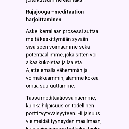
Rajajooga –meditaation
harjoittaminen
Askel kerrallaan prosessi auttaa
meitä keskittymään syvään
sisäiseen voimaamme sekä
potentiaaliimme, joka sitten voi
alkaa kukoistaa ja laajeta.
Ajattelemalla vähemmän ja
voimakkaammin, alamme kokea
omaa suuruuttamme.
Tässä meditaatiossa näemme,
kuinka hiljaisuus on todellinen
portti tyytyväisyyteen. Hiljaisuus
vie meidät tyyneyden maailmaan,
kuin painaisimme hetkeksi tauko-