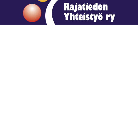
Hengestä tietoa,
tiedosta henkeä.
Rajatiedon erikoiskirjasto
rtyhallitus@gmail.com
Mariankatu 28 (sisäpihalla) Helsinki
044 9792544
Rajatiedon Erikoiskirjasto Mariankatu 28:ssa on
suljettuna toistaiseksi (elokuussa 2026)