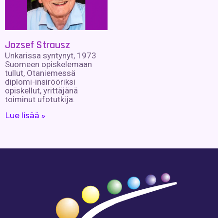
Jozsef Strausz
Unkarissa syntynyt, 1973
Suomeen opiskelemaan
tullut, Otaniemessä
diplomi-insirööriksi
opiskellut, yrittäjänä
toiminut ufotutkija.
Lue lisää »