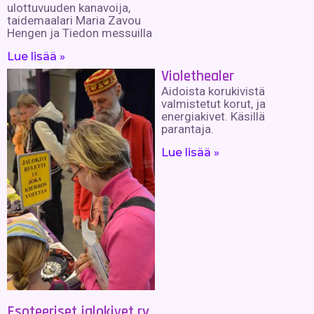
ulottuvuuden kanavoija,
taidemaalari Maria Zavou
Hengen ja Tiedon messuilla
Lue lisää »
Violethealer
Aidoista korukivistä
valmistetut korut, ja
energiakivet. Käsillä
parantaja.
Lue lisää »
Esoteeriset jalokivet ry