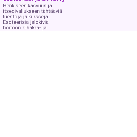
Henkiseen kasvuun ja
itseoivallukseen tähtääviä
luentoja ja kursseja.
Esoteerisia jalokiviä
hoitoon. Chakra- ja
auraluentaa.
Lue lisää »