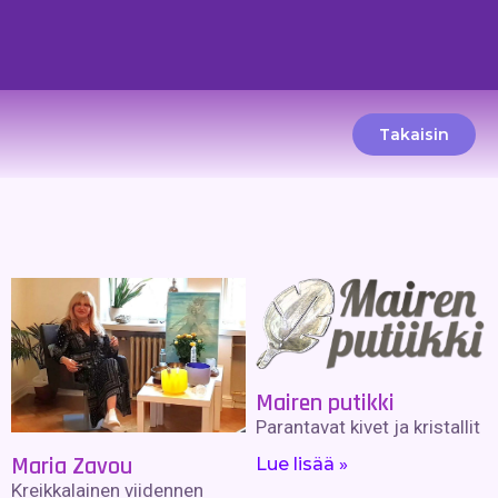
Takaisin
Mairen putikki
Parantavat kivet ja kristallit
Maria Zavou
Lue lisää »
Kreikkalainen viidennen