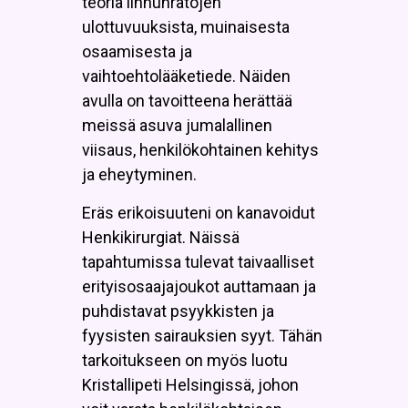
teoria linnunratojen
ulottuvuuksista, muinaisesta
osaamisesta ja
vaihtoehtolääketiede. Näiden
avulla on tavoitteena herättää
meissä asuva jumalallinen
viisaus, henkilökohtainen kehitys
ja eheytyminen.
Eräs erikoisuuteni on kanavoidut
Henkikirurgiat. Näissä
tapahtumissa tulevat taivaalliset
erityisosaajajoukot auttamaan ja
puhdistavat psyykkisten ja
fyysisten sairauksien syyt. Tähän
tarkoitukseen on myös luotu
Kristallipeti Helsingissä, johon