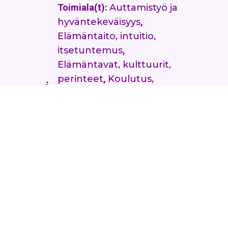
Toimiala(t):
Auttamistyö ja
hyväntekeväisyys
,
Elämäntaito, intuitio,
itsetuntemus
,
Elämäntavat, kulttuurit,
perinteet
,
Koulutus,
kurssit, konsultaatiot
,
Terapiat, hoidot,
terveyspalvelut
(akupunktio, homeopatia,
vyöhyketerapia, hieronta,
shiatsu ym)
Kielitaito:
englanti
,
kreikka
,
suomi
Päivitetty
24-elo-2022