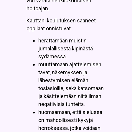
voit varata henkilökohtaisen
hoitoajan.
Kauttani koulutuksen saaneet
oppilaat onnistuvat
herättämään muistin
jumalallisesta kipinästä
sydämessä.
muuttamaan ajattelemisen
tavat, näkemyksen ja
lähestymisen elämän
tosiasioille, sekä katsomaan
ja käsittelemään niitä ilman
negatiivisia tunteita.
huomaamaan, että sielussa
on mahdollisesti kykyjä
horroksessa, jotka voidaan