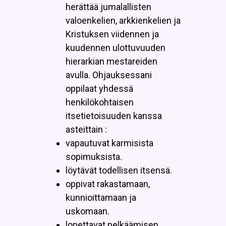
herättää jumalallisten
valoenkelien, arkkienkelien ja
Kristuksen viidennen ja
kuudennen ulottuvuuden
hierarkian mestareiden
avulla. Ohjauksessani
oppilaat yhdessä
henkilökohtaisen
itsetietoisuuden kanssa
asteittain :
vapautuvat karmisista
sopimuksista.
löytävät todellisen itsensä.
oppivat rakastamaan,
kunnioittamaan ja
uskomaan.
lopettavat pelkäämisen,