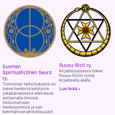
Ruusu-Risti ry.
Suomen
Kirjallisuusseura tukee
Spiritualistinen Seura
Ruusu-Ristin työtä
ry.
kirjallisella alalla.
Toiminnan tarkoituksena on
tukea henkistä kehitystä
Lue lisää »
jokapäiväisessä elämässä
auttamalla ihmisiä
tiedostamaan
henkisyytensä ja sen
kehittämismahdollisuudet.