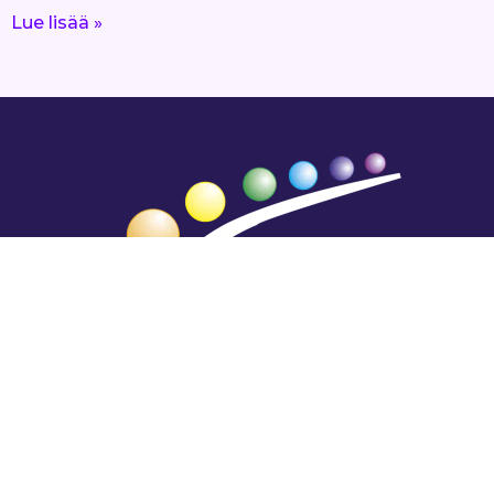
Lue lisää »
Hengestä tietoa,
tiedosta henkeä.