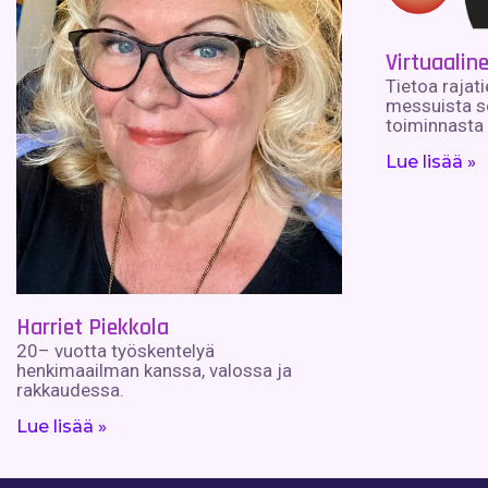
Virtuaalin
Tietoa rajat
messuista s
toiminnasta
Lue lisää »
Harriet Piekkola
20– vuotta työskentelyä
henkimaailman kanssa, valossa ja
rakkaudessa.
Lue lisää »