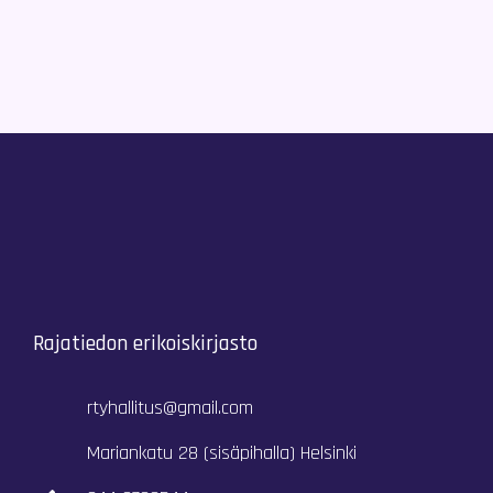
Rajatiedon erikoiskirjasto
rtyhallitus@gmail.com
Mariankatu 28 (sisäpihalla) Helsinki