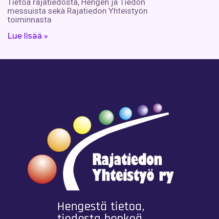
Tietoa rajatiedosta, Hengen ja Tiedon
messuista sekä Rajatiedon Yhteistyön
toiminnasta
Lue lisää »
Hengestä tietoa,
tiedosta henkeä.