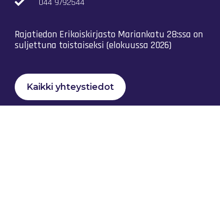
044 9792544
Rajatiedon Erikoiskirjasto Mariankatu 28:ssa on
suljettuna toistaiseksi (elokuussa 2026)
Kaikki yhteystiedot
Tietosuojaseloste
Rajatiedon Yhteistyö Ry © 2023 |