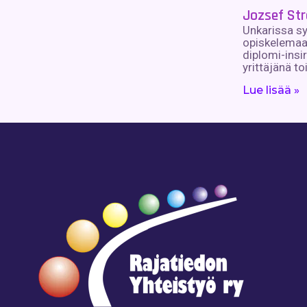
Jozsef St
Unkarissa s
opiskelemaa
diplomi-insir
yrittäjänä to
Lue lisää »