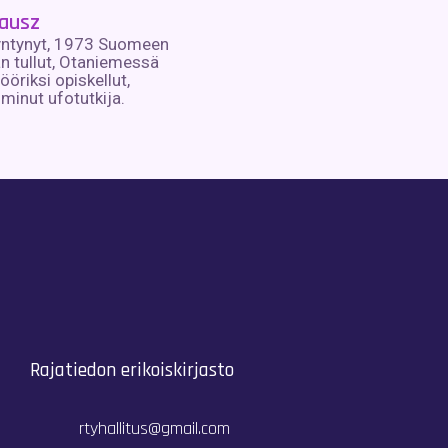
rausz
yntynyt, 1973 Suomeen
n tullut, Otaniemessä
ööriksi opiskellut,
iminut ufotutkija.
Rajatiedon erikoiskirjasto
rtyhallitus@gmail.com