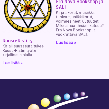
Era Nova Bookshop ja
SALI
Kirjat, kortit, musiikki,
tuoksut, uniikkikorut,
voimaesineet, uutuudet.
Mikä sinua tänään kutsuu?
Era Nova Bookshop ja
vuokrattava SALI.
Ruusu-Risti ry.
Lue lisää »
Kirjallisuusseura tukee
Ruusu-Ristin työtä
kirjallisella alalla.
Lue lisää »