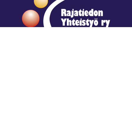
Hengestä tietoa,
tiedosta henkeä.
Rajatiedon erikoiskirjasto
rtyhallitus@gmail.com
Mariankatu 28 (sisäpihalla) Helsinki
044 9792544
Rajatiedon Erikoiskirjasto Mariankatu 28:ssa on
suljettuna toistaiseksi (elokuussa 2026)