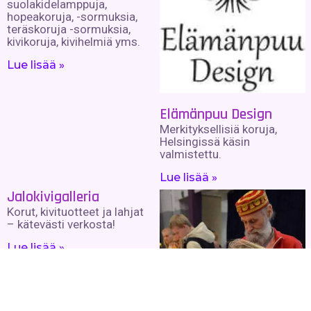
suolakidelamppuja,
hopeakoruja, -sormuksia,
teräskoruja -sormuksia,
kivikoruja, kivihelmiä yms.
Lue lisää »
Elämänpuu Design
Merkityksellisiä koruja,
Helsingissä käsin
valmistettu.
Lue lisää »
Jalokivigalleria
Korut, kivituotteet ja lahjat
– kätevästi verkosta!
Lue lisää »