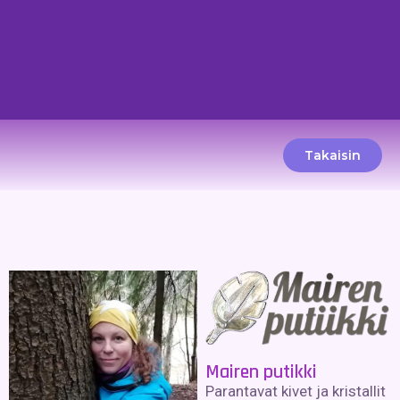
Takaisin
Mairen putikki
Parantavat kivet ja kristallit