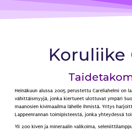
Koruliike
Taidetakom
Heinäkuun alussa 2005 perustettu Careliahelmi on lap
vähittäismyyjä, jonka kiertueet ulottuvat ympäri Su
maanosien kivimaailma lähelle ihmistä. Yritys harjo
Lappeenrannan toimipisteestä, jonka yhteydessä to
Yli 200 kiven ja mineraalin valikoima, seleniittilam