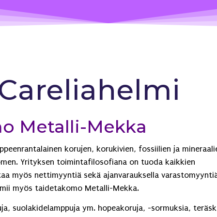
 Careliahelmi
o Metalli-Mekka
peenrantalainen korujen, korukivien, fossiilien ja mineraali
omen. Yrityksen toimintafilosofiana on tuoda kaikkien
ittaa myös nettimyyntiä sekä ajanvarauksella varastomyynti
imii myös taidetakomo Metalli-Mekka.
ppuja, suolakidelamppuja ym. hopeakoruja, -sormuksia, teräsk