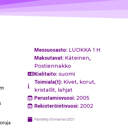
Messuosasto:
LUOKKA 1 H
Maksutavat:
Käteinen
,
Postiennakko
Kielitaito:
suomi
Toimiala(t):
Kivet, korut,
en
kristallit, lahjat
Perustamisvuosi:
2005
ä
Rekisteröintivuosi:
2002
Päivitetty
03-marras-2021
oruja