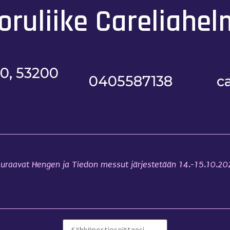
oruliike Careliahel
10, 53200
0405587138
c
uraavat Hengen ja Tiedon messut järjestetään 14.-15.10.2