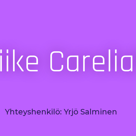
iike Careli
Yhteyshenkilö: Yrjö Salminen