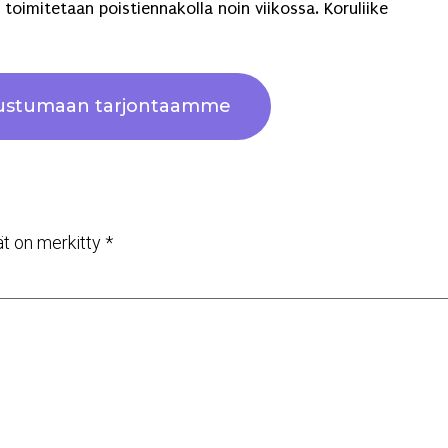
 toimitetaan poistiennakolla noin viikossa. Koruliike
tustumaan tarjontaamme
ät on merkitty
*