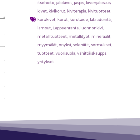
itsehoito
jalokivet
jaspis
kivenjalostus
,
,
,
,
kivet
kivikorut
kiviterapia
kivituotteet
,
,
,
,
korukivet
korut
korutaide
labradoriitti
,
,
,
,
lamput
Lappeenranta
luonnonkivi
,
,
,
metallituotteet
metallityöt
mineraalit
,
,
,
myymälät
onyksi
seleniitit
sormukset
,
,
,
,
tuotteet
vuorisuola
vähittäiskauppa
,
,
,
yritykset