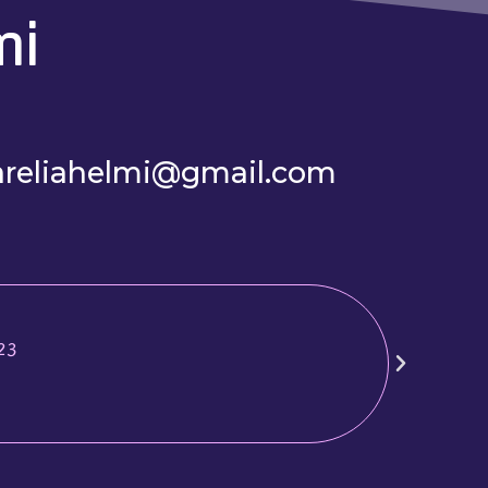
mi
areliahelmi@gmail.com
023