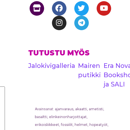
TUTUSTU MYÖS
Jalokivigalleria
Mairen
Era Nov
putikki
Booksh
ja SALI
ajanvaraus
akaatti
ametisti
Avainsanat:
,
,
,
basaltti
elinkeinonharjoittajat
,
,
erikoisliikkeet
fossiilit
helmet
hopeatyöt
,
,
,
,