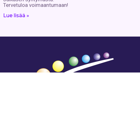
Tervetuloa voimaantumaan!
Lue lisää »
Hengestä tietoa,
tiedosta henkeä.