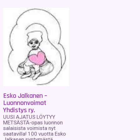
Esko Jalkanen –
Luonnonvoimat
Yhdistys ry.
UUSI AJATUS LÖYTYY
METSÄSTÄ-opas luonnon
salaisista voimista nyt
saatavilla! 100 vuotta Esko
Jalkasen syntymästä.