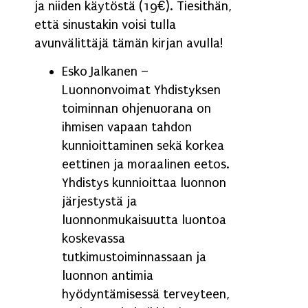
ja niiden käytöstä (19€). Tiesithän,
että sinustakin voisi tulla
avunvälittäjä tämän kirjan avulla!
Esko Jalkanen –
Luonnonvoimat Yhdistyksen
toiminnan ohjenuorana on
ihmisen vapaan tahdon
kunnioittaminen sekä korkea
eettinen ja moraalinen eetos.
Yhdistys kunnioittaa luonnon
järjestystä ja
luonnonmukaisuutta luontoa
koskevassa
tutkimustoiminnassaan ja
luonnon antimia
hyödyntämisessä terveyteen,