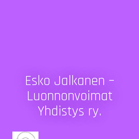
Esko Jalkanen –
Luonnonvoimat
Yhdistys ry.