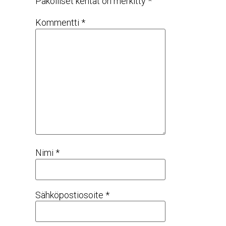
Pakolliset kentät on merkitty
*
Kommentti
*
Nimi
*
Sähköpostiosoite
*