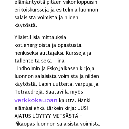
elämäntyötä pitäen viikonloppuisin
erikoiskursseja ja esitelmiä luonnon
salaisista voimista ja niiden
käytöstä.
Yliaistillisia mittauksia
kotienergioista ja opastusta
henkiseksi auttajaksi. Kursseja ja
tallenteita sekä
Tiina
Lindholmin
ja
Esko Jalkasen
kirjoja
luonnon salaisista voimista ja niiden
käytöstä, Lapin uutteita, varpuja ja
Tetraedrejä. Saatavilla myös
verkkokaupan
kautta. Hanki
elämäsi ehkä tärkein kirja: UUSI
AJATUS LÖYTYY METSÄSTÄ -
Pikaopas luonnon salaisista voimista