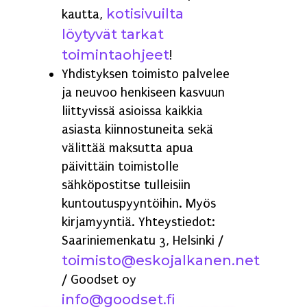
kotisivuilta
kautta,
löytyvät tarkat
toimintaohjeet
!
Yhdistyksen toimisto palvelee
ja neuvoo henkiseen kasvuun
liittyvissä asioissa kaikkia
asiasta kiinnostuneita sekä
välittää maksutta apua
päivittäin toimistolle
sähköpostitse tulleisiin
kuntoutuspyyntöihin. Myös
kirjamyyntiä. Yhteystiedot:
Saariniemenkatu 3, Helsinki /
toimisto@eskojalkanen.net
/ Goodset oy
info@goodset.fi