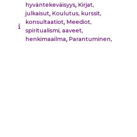
hyväntekeväisyys
,
Kirjat,
julkaisut
,
Koulutus, kurssit,
konsultaatiot
,
Meediot,
spiritualismi, aaveet,
henkimaailma
,
Parantuminen,
kuntoutuminen, mielen voima,
coaching
,
Tilavuokraus,
majoitus, tapahtumat
,
Ufot ja
paranormaalit ilmiöt
Perustamisvuosi:
1996
Rekisteröintivuosi:
1997
Päivitetty
03-marras-2021
TUTUSTU MYÖS