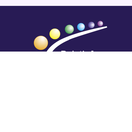
Hengestä tietoa,
tiedosta henkeä.
Rajatiedon erikoiskirjasto
rtyhallitus@gmail.com