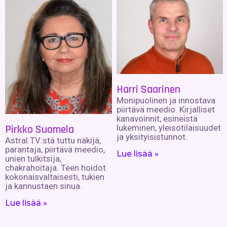
Harri Saarinen
Monipuolinen ja innostava
piirtävä meedio. Kirjalliset
kanavoinnit, esineistä
Pirkko Suomela
lukeminen, yleisötilaisuudet
ja yksityisistunnot.
Astral TV:stä tuttu näkijä,
parantaja, piirtävä meedio,
Lue lisää »
unien tulkitsija,
chakrahoitaja. Teen hoidot
kokonaisvaltaisesti, tukien
ja kannustaen sinua.
Lue lisää »