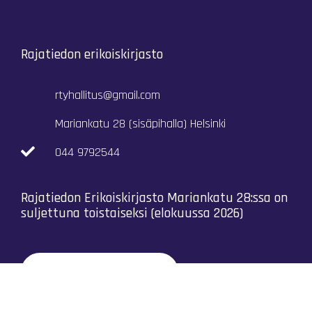
Rajatiedon erikoiskirjasto
rtyhallitus@gmail.com
Mariankatu 28 (sisäpihalla) Helsinki
044 9792544
Rajatiedon Erikoiskirjasto Mariankatu 28:ssa on
suljettuna toistaiseksi (elokuussa 2026)
Kaikki yhteystiedot