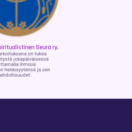
ritualistinen Seura ry.
rkoituksena on tukea
itystä jokapäiväisessä
ttamalla ihmisiä
n henkisyytensä ja sen
ahdollisuudet.