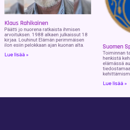
Klaus Rahikainen
Päätti jo nuorena ratkaista ihmisen
arvoituksen. 1988 alkaen julkaissut 18
kirjaa. Louhinut Elämän perimmäisen
ilon esiin pelokkaan ajan kuonan alta.
Suomen Spi
Toiminnan ta
Lue lisää »
henkistä keh
elämässä au
tiedostamaa
kehittämism
Lue lisää »