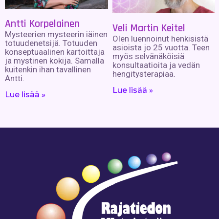
Antti Korpelainen
Veli Martin Keitel
Mysteerien mysteerin iäinen
Olen luennoinut henkisistä
totuudenetsijä. Totuuden
asioista jo 25 vuotta. Teen
konseptuaalinen kartoittaja
myös selvänäköisiä
ja mystinen kokija. Samalla
konsultaatioita ja vedän
kuitenkin ihan tavallinen
hengitysterapiaa.
Antti.
Lue lisää »
Lue lisää »