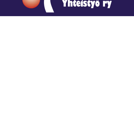
Hengestä tietoa,
tiedosta henkeä.
Rajatiedon erikoiskirjasto
rtyhallitus@gmail.com
Mariankatu 28 (sisäpihalla) Helsinki
044 9792544
Rajatiedon Erikoiskirjasto Mariankatu 28:ssa on
suljettuna toistaiseksi (elokuussa 2026)