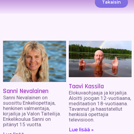
Takaisin
Taavi Kassila
Sanni Nevalainen
Elokuvaohjaaja ja kirjailija.
Sanni Nevalainen on
Aloitti joogan 12-vuotiaana,
suosittu Enkeliopettaja,
meditaation 18-vuotiaana.
henkinen valmentaja,
Tavannut ja haastatellut
kirjailija ja Valon Taiteilija.
henkisiä opettajia
Enkelikoulua Sanni on
televisioon.
pitänyt 15 vuotta.
Lue lisää »