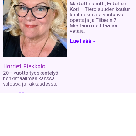
Marketta Rantti; Enkelten
Koti – Tietoisuuden koulun
koulutuksesta vastaava
opettaja ja Tiibetin 7
Mestarin meditaation
vetäjä.
Lue lisää »
Harriet Piekkola
20– vuotta työskentelyä
henkimaailman kanssa,
valossa ja rakkaudessa.
Lue lisää »
SynerKi
Tri Robert C. Beckin
kehittämät itsehoitolaitteet:
otsonaattori,