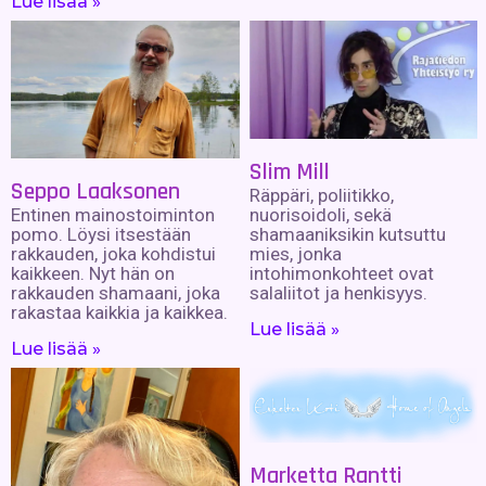
Lue lisää »
Slim Mill
Seppo Laaksonen
Räppäri, poliitikko,
nuorisoidoli, sekä
Entinen mainostoiminton
shamaaniksikin kutsuttu
pomo. Löysi itsestään
mies, jonka
rakkauden, joka kohdistui
intohimonkohteet ovat
kaikkeen. Nyt hän on
salaliitot ja henkisyys.
rakkauden shamaani, joka
rakastaa kaikkia ja kaikkea.
Lue lisää »
Lue lisää »
Marketta Rantti