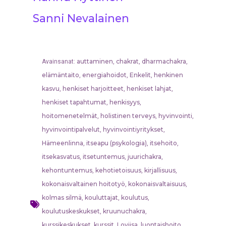
Sanni Nevalainen
auttaminen
chakrat
dharmachakra
Avainsanat:
,
,
,
elämäntaito
energiahoidot
Enkelit
henkinen
,
,
,
kasvu
henkiset harjoitteet
henkiset lahjat
,
,
,
henkiset tapahtumat
henkisyys
,
,
hoitomenetelmät
holistinen terveys
hyvinvointi
,
,
,
hyvinvointipalvelut
hyvinvointiyritykset
,
,
Hämeenlinna
itseapu (psykologia)
itsehoito
,
,
,
itsekasvatus
itsetuntemus
juurichakra
,
,
,
kehontuntemus
kehotietoisuus
kirjallisuus
,
,
,
kokonaisvaltainen hoitotyö
kokonaisvaltaisuus
,
,
kolmas silmä
kouluttajat
koulutus
,
,
,
koulutuskeskukset
kruunuchakra
,
,
kurssikeskukset
kurssit
Loviisa
luontaishoito
,
,
,
,