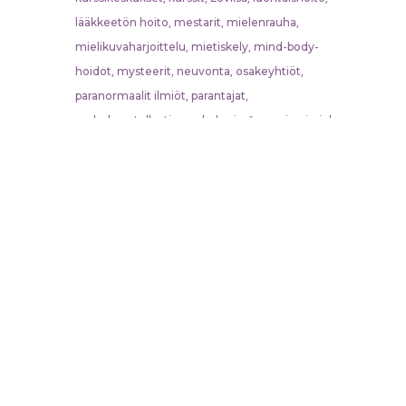
lääkkeetön hoito
mestarit
mielenrauha
,
,
,
mielikuvaharjoittelu
mietiskely
mind-body-
,
,
hoidot
mysteerit
neuvonta
osakeyhtiöt
,
,
,
,
paranormaalit ilmiöt
parantajat
,
,
perhekonstellaatio
psykologia
šamanismi
sielu
,
,
,
,
sydänchakra
symbolit
tietoisuus
,
,
,
tiibetinbuddhalaisuus
tunnetaidot
vapaa energia
,
,
,
veedinen taide
voimaantuminen
värähtelyt
,
,
,
yhteisöllisyys
yritykset
,
Enkelten Koti
-koulu