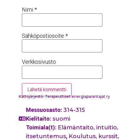
Nimi
*
Sähköpostiosoite
*
Verkkosivusto
Kattojärjestö: Terapeuttiset energiaparantajat ry
Messuosasto:
314-315
Kielitaito:
suomi
Toimiala(t):
Elämäntaito, intuitio,
itsetuntemus
,
Koulutus, kurssit,