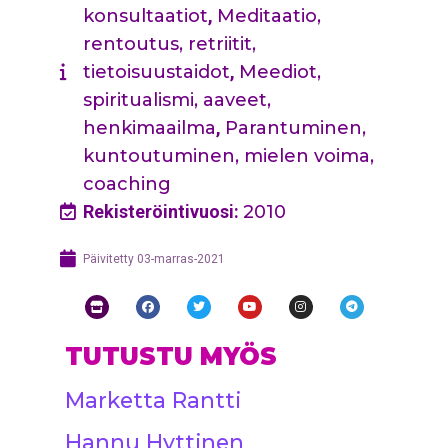
konsultaatiot
,
Meditaatio,
rentoutus, retriitit,
tietoisuustaidot
,
Meediot,
spiritualismi, aaveet,
henkimaailma
,
Parantuminen,
kuntoutuminen, mielen voima,
coaching
Rekisteröintivuosi:
2010
Päivitetty
03-marras-2021
TUTUSTU MYÖS
Marketta Rantti
Hannu Hyttinen