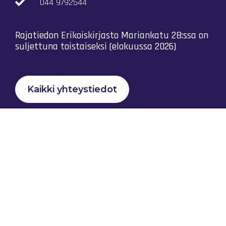
044 9792544
Rajatiedon Erikoiskirjasto Mariankatu 28:ssa on
suljettuna toistaiseksi (elokuussa 2026)
Kaikki yhteystiedot
Tietosuojaseloste
Rajatiedon Yhteistyö Ry © 2023 |