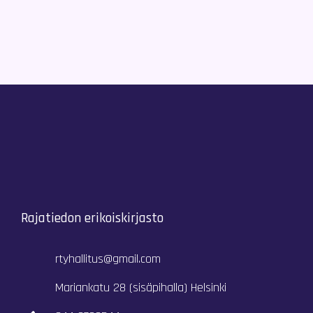
Rajatiedon erikoiskirjasto
rtyhallitus@gmail.com
Mariankatu 28 (sisäpihalla) Helsinki