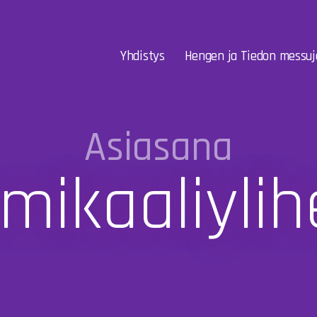
Yhdistys
Hengen ja Tiedon messuj
Asiasana
mikaaliylih