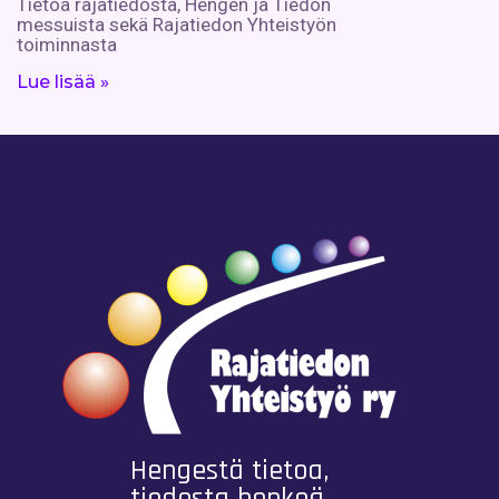
Tietoa rajatiedosta, Hengen ja Tiedon
messuista sekä Rajatiedon Yhteistyön
toiminnasta
Lue lisää »
Hengestä tietoa,
tiedosta henkeä.