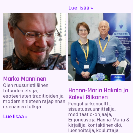
Lue lisää »
Marko Manninen
Olen ruusuristiläinen
Hanna-Maria Hakala ja
totuuden etsijä,
esoteeristen traditioiden ja
Kalevi Riikonen
modernin tieteen rajapinnan
Fengshui-konsultti,
itsenäinen tutkija.
sisustussuunnittelija,
meditaatio-ohjaaja,
Lue lisää »
Enjoneuvoja Hanna-Maria &
kirjailija, kontaktihenkilö,
luennoitsija, kouluttaja