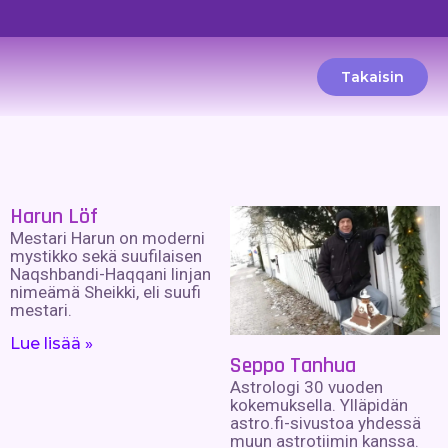
Takaisin
Harun Löf
Mestari Harun on moderni
mystikko sekä suufilaisen
Naqshbandi-Haqqani linjan
nimeämä Sheikki, eli suufi
mestari.
Lue lisää »
Seppo Tanhua
Astrologi 30 vuoden
kokemuksella. Ylläpidän
astro.fi-sivustoa yhdessä
muun astrotiimin kanssa.