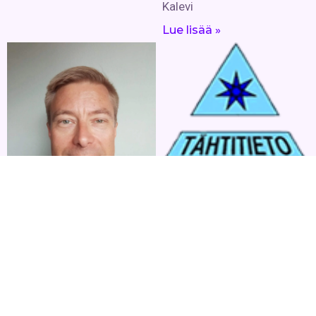
Kalevi
Lue lisää »
Tähtitieto ry
Ylläpitää ja tukee
omaehtoista, tervettä
elämäntapaa ja positiivisia
asenteita. Kokoaa
vastuulliset harrastajat
yhteiseen, kestävää
Hannu Hyttinen
kulutusta edistävään
Hannu on henkiparantaja,
toimintaan. Keskustelu- ja
jolla on yli 15 vuoden laaja
neuvontatilaisuuksia,
kokemus parantamisesta,
seminaareja, luentoja ja