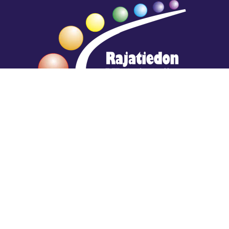
Hengestä tietoa,
tiedosta henkeä.
Rajatiedon erikoiskirjasto
rtyhallitus@gmail.com
Mariankatu 28 (sisäpihalla) Helsinki
044 9792544