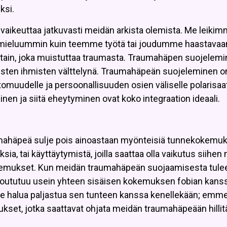
ksi.
ikeuttaa jatkuvasti meidän arkista olemista. Me leiki
ly) mieluummin kuin teemme työtä tai joudumme haastavaa
ain, joka muistuttaa traumasta. Traumahäpen suojelem
toisten ihmisten välttelynä. Traumahäpeän suojeleminen o
muudelle ja persoonallisuuden osien väliselle polarisaat
en ja siitä eheytyminen ovat koko integraation ideaali.
umahäpeä sulje pois ainoastaan myönteisiä tunnekokemuk
ia, tai käyttäytymistä, joilla saattaa olla vaikutus siihen
kemukset. Kun meidän traumahäpeän suojaamisesta tule
kietoututuu usein yhteen sisäisen kokemuksen fobian kans
mme halua paljastua sen tunteen kanssa kenellekään; emm
tukset, jotka saattavat ohjata meidän traumahäpeään hillit