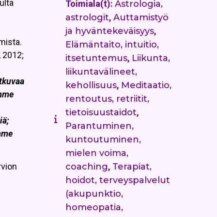
ulta
Toimiala(t):
Astrologia,
astrologit
,
Auttamistyö
ja hyväntekeväisyys
,
mista.
Elämäntaito, intuitio,
 2012;
itsetuntemus
,
Liikunta,
liikuntavälineet,
tkuvaa
kehollisuus
,
Meditaatio,
imme
rentoutus, retriitit,
tietoisuustaidot
,
iä;
Parantuminen,
ämme
kuntoutuminen,
mielen voima,
coaching
,
Terapiat,
rvion
hoidot, terveyspalvelut
(akupunktio,
homeopatia,