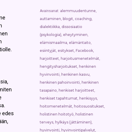
alemmuudentunne
Avainsanat:
,
mme
auttaminen
blogit
coaching
,
,
,
n
dialektiikka
dissosiaatio
,
inen
(psykologia)
eheytyminen
,
,
n
elämismaailma
elämäntaito
,
,
iolle.
esiintyjät
esitykset
Facebook
,
,
,
harjoitteet
harjoitusmenetelmät
,
,
hengitysharjoitukset
henkinen
,
hyvinvointi
henkinen kasvu
,
,
sia,
henkinen pahoinvointi
henkinen
,
 miten
tasapaino
henkiset harjoitteet
,
,
e
henkiset tapahtumat
henkisyys
,
,
sa.
hoitomenetelmät
hoitosuositukset
,
,
e edes
holistinen hoitotyö
holistinen
,
ään,
terveys
hylkäys (jättäminen)
,
,
hyvinvointi
hyvinvointipalvelut
,
,