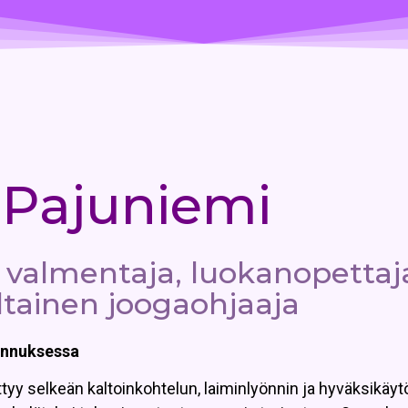
 Pajuniemi
n valmentaja, luokanopettaj
ltainen joogaohjaaja
ennuksessa
y selkeän kaltoinkohtelun, laiminlyönnin ja hyväksikäyt