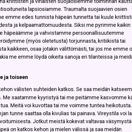
a kriittisten ja vihaisten suojaosiemme toiminnan kautta
umatisoituneita lapsiosiamme. Traumalta suojaavien osien
me emme edes tunnista häpeän tunnetta tai kuule kriittist
uudesta ja kelpaamattomuudesta. Siksi me pyrimme kaikin
e häpeäämme ja vahvistamme persoonallisuutemme
röidymme (myös oletetusta) torjunnasta, kritiikistä tai
a kaikkeen, osaa jotakin välittömästi, tai jos me emme 
kia me emme löydä oikeita sanoja eri tilanteissa ja meid
 ja toiseen
 kehon välisten suhteiden katkos. Se saa meidän katse
en. Me saatamme kyyristyä tai me peitämme kasvomme käs
a. Meitä voi kuvottaa tai me voimme tuntea heikotusta
 tunne saattaa olla kivulias tai painava. Vireystila voi l
ivoitumisesta. Jotkut meistä kokevat valtavaa väsymystä 
peä on katkos kehon ja mielen välissä ja saa meidän