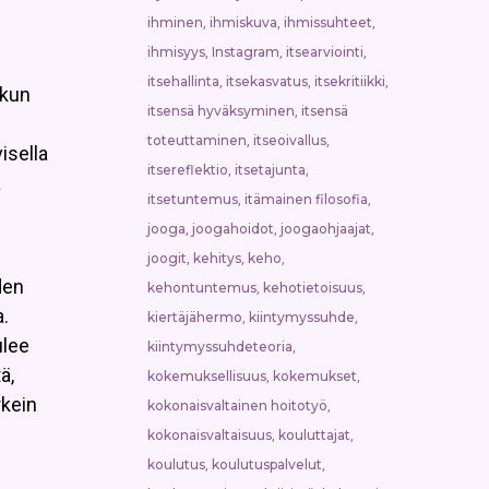
ihminen
ihmiskuva
ihmissuhteet
,
,
,
ihmisyys
Instagram
itsearviointi
,
,
,
itsehallinta
itsekasvatus
itsekritiikki
,
,
,
 kun
itsensä hyväksyminen
itsensä
,
toteuttaminen
itseoivallus
,
,
isella
itsereflektio
itsetajunta
,
,
a
itsetuntemus
itämainen filosofia
,
,
jooga
joogahoidot
joogaohjaajat
,
,
,
joogit
kehitys
keho
,
,
,
den
kehontuntemus
kehotietoisuus
,
,
.
kiertäjähermo
kiintymyssuhde
,
,
ulee
kiintymyssuhdeteoria
,
ä,
kokemuksellisuus
kokemukset
,
,
kein
kokonaisvaltainen hoitotyö
,
kokonaisvaltaisuus
kouluttajat
,
,
koulutus
koulutuspalvelut
,
,