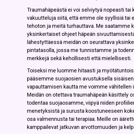
Traumahäpeästä ei voi selviytyä nopeasti tai
vakuutteluja siitä, että emme ole syyllisiä t
tehoton ja meitä turhauttava. Me saatamme 
yksinkertaiset ohjeet häpeän sivuuttamisest
lähestyttäessä meidän on seurattava yksinke
pintatasolla, jossa me tunnistamme ja toden
merkkejä sekä kehollisesti että mielellisesti.
Toiseksi me luomme hitaasti ja myötätuntoi
pääsemme suojaosien avustuksella sisäisen 
vapauttamisen kautta me voimme vähitellen i
Meidän on otettava traumahäpeän käsittely 
todentaa suojaosamme, viipyä niiden profiilie
menetyksistä ja surusta koostuneeseen ko
osa valmennusta tai terapiaa. Meille on ääret
kamppailevat jatkuvan arvottomuuden ja ke