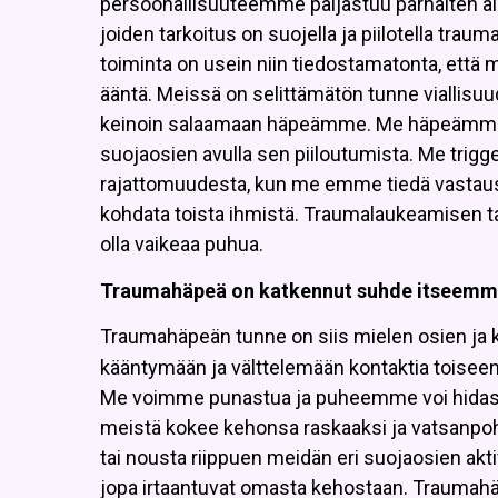
persoonallisuuteemme paljastuu parhaiten ain
joiden tarkoitus on suojella ja piilotella tra
toiminta on usein niin tiedostamatonta, että 
ääntä. Meissä on selittämätön tunne viallis
keinoin salaamaan häpeämme. Me häpeämm
suojaosien avulla sen piiloutumista. Me trigge
rajattomuudesta, kun me emme tiedä vastaust
kohdata toista ihmistä. Traumalaukeamisen ta
olla vaikeaa puhua.
Traumahäpeä on katkennut suhde itseemme
Traumahäpeän tunne on siis mielen osien ja
kääntymään ja välttelemään kontaktia toise
Me voimme punastua ja puheemme voi hidastu
meistä kokee kehonsa raskaaksi ja vatsanpohjan
tai nousta riippuen meidän eri suojaosien akt
jopa irtaantuvat omasta kehostaan. Traumahä