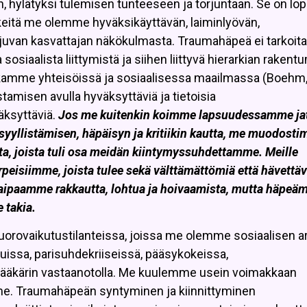
n, hylätyksi tulemisen tunteeseen ja torjuntaan. Se on lop
ä, keitä me olemme hyväksikäyttävän, laiminlyövän,
torjuvan kasvattajan näkökulmasta. Traumahäpeä ei tarkoita
siaalista liittymistä ja siihen liittyvä hierarkian rakentu
kamme yhteisöissä ja sosiaalisessa maailmassa (Boehm,
tamisen avulla hyväksyttäviä ja tietoisia
äksyttäviä.
Jos me kuitenkin koimme lapsuudessamme ja
yyllistämisen, häpäisyn ja kritiikin kautta, me muodost
ita, joista tuli osa meidän kiintymyssuhdettamme. Meille
tarpeisiimme, joista tulee sekä välttämättömiä että hävettäv
kaipaamme rakkautta, lohtua ja hoivaamista, mutta häpe
takia.
rovaikutustilanteissa, joissa me olemme sosiaalisen a
luissa, parisuhdekriiseissä, pääsykokeissa,
 lääkärin vastaanotolla. Me kuulemme usein voimakkaan
amme. Traumahäpeän syntyminen ja kiinnittyminen