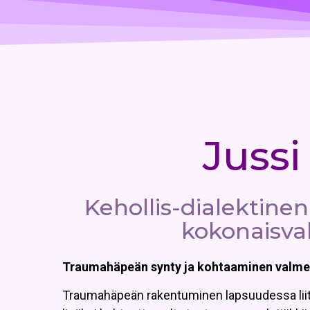
Jussi
Kehollis-dialektine
kokonaisva
Traumahäpeän synty ja kohtaaminen valm
Traumahäpeän rakentuminen lapsuudessa liitty