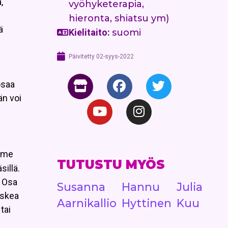
,
vyöhyketerapia,
hieronta, shiatsu ym)
ä
Kielitaito:
suomi
Päivitetty
02-syys-2022
osaa
än voi
emme
TUTUSTU MYÖS
illä.
. Osa
Susanna
Hannu
Julia
askea
Aarnikallio
Hyttinen
Kuu
tai