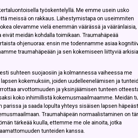
 kertaluontoisella työskentelyllä. Me emme usein usko
ai että meissä on rakkaus. Lähestymistapa on useimmiten
kokea olevamme vielä enemmän väärässä ja vääränlaisia,
a eivät meidän kohdalla toimikaan. Traumahäpeää
rtaista ohjenuoraa: ensin me todennamme asiaa kognitiiv
namme traumahäpeään ja sen kokemiseen liittyviä arkisi
sesti suhteen suojaosiin ja kolmannessa vaiheessa me
lapsen kokemuksiin, joiden uudelleenelämisen ja tuntei
rrottaa arvottomuuden ja yksinjäämisen tunteen otteesta
osaksi koko inhimillistä kokemusmaailmaamme. Meidän t
n parissa ja saada lopulta yhteys sisäisen lapsen häpeäst
kemusmaailmaan. Traumahäpeän normaalistaminen on tär
tömän tärkeää kuulla, ettemme me ole ainoita, jotka
lpaamattomuuden tunteiden kanssa.