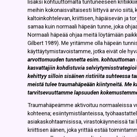
lisäksi kohtuuttomalta tuntuneeseen kritiikkii
meihin kokonaisvaltaisesti liittyvä arvio siit
kaltoinkohtelevan, kriittisen, häpäisevän ja 
samaa kuin normaali häpeän tunne, joka ohjaa so
Normaali häpeää ohjaa meitä löytämään paik
Gilbert 1989). Me yritämme olla häpeän tunnis
käyttäytymistavoistamme, jotka eivät ole hyv
arvottomuuden tunnetta esim. kohtuuttoman s
kasvattajiin kohdistuvia selviytymisstrategio
kehittyy silloin sisäinen ristiriita suhteessa 
meistä tulee traumahäpeään kiintyneitä. Me 
tarvitsevuuttamme lapsuuden kokemustemme 
Traumahäpeämme aktivoituu normaaleissa vuo
kohteena; esiintymistilanteissa, työhaastatte
asiakaskohtaamisissa, virastokäynneissä tai
kriittisen äänen, joka yrittää estää toimint