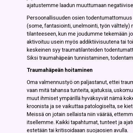
ajatustemme laadun muuttumaan negatiivise
Persoonallisuuden osien todentumattomuus va
(some, fantasiointi, unelmointi, työn vältte
tilanteeseen, kun me joudumme tekemään jot
aktivoituu usein myös addiktiivisuutena tai 
keskeinen syy traumatilanteiden todentumatto
Siksi traumahäpeän tunnistaminen, todentamin
Traumahäpeän hoitaminen
Oma valmennustyö on paljastanut, ettei tra
vaan mitä tahansa tunteita, ajatuksia, uskomuks
muut ihmiset ympärillä hyväksyvät nämä ko
kroonista ja se vaikuttaa patologiselta, se 
Meissä on jotain sellaista niin väärää, ette
itsellemme. Kaikki tapahtumat, tunteet ja aja
estetään tai kritisoidaaan suojaosien avulla.