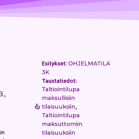
Esitykset:
OHJELMATILA
3K
Taustatiedot:
Taltiointilupa
a,
maksullisiin
tilaisuuksiin
,
Taltiointilupa
maksuttomiin
ön
tilaisuuksiin