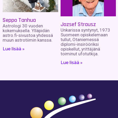
Seppo Tanhua
Jozsef Strausz
Astrologi 30 vuoden
Unkarissa syntynyt, 1973
kokemuksella. Ylläpidän
Suomeen opiskelemaan
astro.fi-sivustoa yhdessä
tullut, Otaniemessä
muun astrotiimin kanssa.
diplomi-insirööriksi
opiskellut, yrittäjänä
Lue lisää »
toiminut ufotutkija.
Lue lisää »