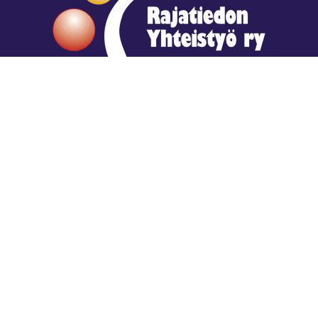
Hengestä tietoa,
tiedosta henkeä.
Rajatiedon erikoiskirjasto
rtyhallitus@gmail.com
Mariankatu 28 (sisäpihalla) Helsinki
044 9792544
Rajatiedon Erikoiskirjasto Mariankatu 28:ssa on
suljettuna toistaiseksi (elokuussa 2026)