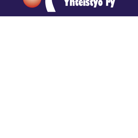
Hengestä tietoa,
tiedosta henkeä.
Rajatiedon erikoiskirjasto
rtyhallitus@gmail.com
Mariankatu 28 (sisäpihalla) Helsinki
044 9792544
Rajatiedon Erikoiskirjasto Mariankatu 28:ssa on
suljettuna toistaiseksi (elokuussa 2026)
Kaikki yhteystiedot