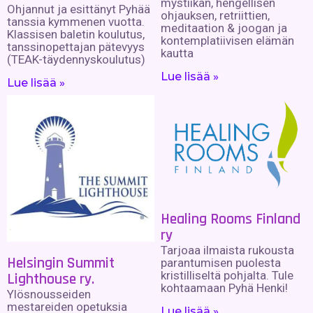
mystiikan, hengellisen
Ohjannut ja esittänyt Pyhää
ohjauksen, retriittien,
tanssia kymmenen vuotta.
meditaation & joogan ja
Klassisen baletin koulutus,
kontemplatiivisen elämän
tanssinopettajan pätevyys
kautta
(TEAK-täydennyskoulutus)
Lue lisää »
Lue lisää »
Healing Rooms Finland
ry
Tarjoaa ilmaista rukousta
Helsingin Summit
parantumisen puolesta
kristilliseltä pohjalta. Tule
Lighthouse ry.
kohtaamaan Pyhä Henki!
Ylösnousseiden
mestareiden opetuksia
Lue lisää »