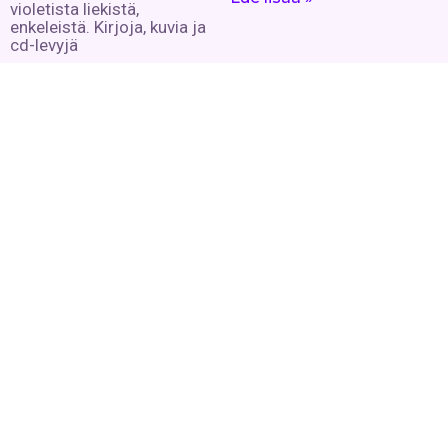
violetista liekistä,
enkeleistä. Kirjoja, kuvia ja
cd-levyjä
Lue lisää »
Hengestä tietoa,
tiedosta henkeä.