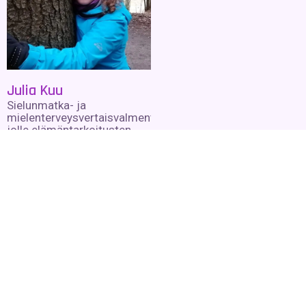
Julia Kuu
Sielunmatka- ja
mielenterveysvertaisvalmentaja,
jolle elämäntarkoitusten
löytäminen on ollut
tärkeimpiä
itsetutkiskeluvälineitä
vuodesta 1998 lähtien
Lue lisää »