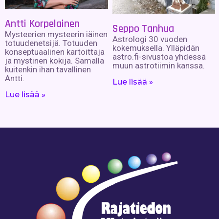
Antti Korpelainen
Seppo Tanhua
Mysteerien mysteerin iäinen
Astrologi 30 vuoden
totuudenetsijä. Totuuden
kokemuksella. Ylläpidän
konseptuaalinen kartoittaja
astro.fi-sivustoa yhdessä
ja mystinen kokija. Samalla
muun astrotiimin kanssa.
kuitenkin ihan tavallinen
Antti.
Lue lisää »
Lue lisää »