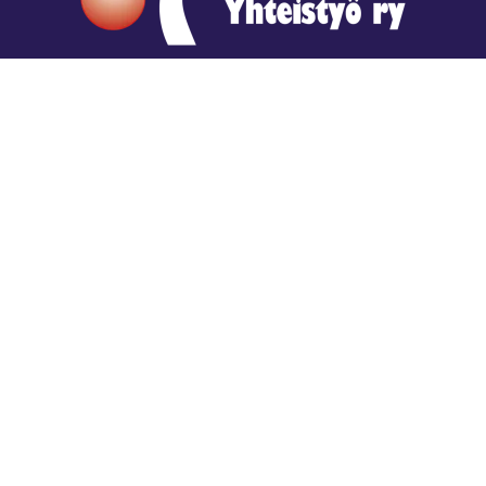
Hengestä tietoa,
tiedosta henkeä.
Rajatiedon erikoiskirjasto
rtyhallitus@gmail.com
Mariankatu 28 (sisäpihalla) Helsinki
044 9792544
Rajatiedon Erikoiskirjasto Mariankatu 28:ssa on
suljettuna toistaiseksi (elokuussa 2026)