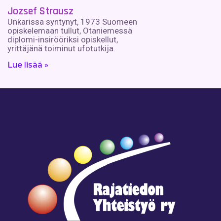
Jozsef Strausz
Unkarissa syntynyt, 1973 Suomeen
opiskelemaan tullut, Otaniemessä
diplomi-insirööriksi opiskellut,
yrittäjänä toiminut ufotutkija.
Lue lisää »