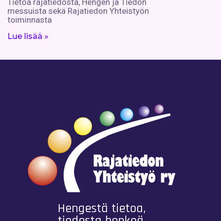
Tietoa rajatiedosta, Hengen ja Tiedon
messuista sekä Rajatiedon Yhteistyön
toiminnasta
Lue lisää »
Hengestä tietoa,
tiedosta henkeä.