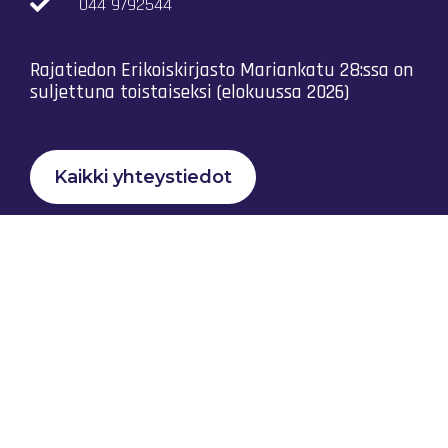
044 9792544
Rajatiedon Erikoiskirjasto Mariankatu 28:ssa on
suljettuna toistaiseksi (elokuussa 2026)
Kaikki yhteystiedot
Tietosuojaseloste
Rajatiedon Yhteistyö Ry © 2023 |