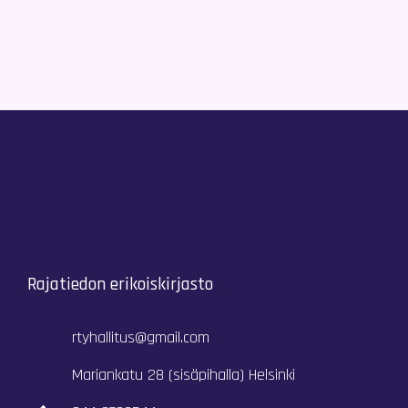
Rajatiedon erikoiskirjasto
rtyhallitus@gmail.com
Mariankatu 28 (sisäpihalla) Helsinki