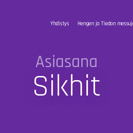
Yhdistys
Hengen ja Tiedon messuj
Asiasana
Sikhit