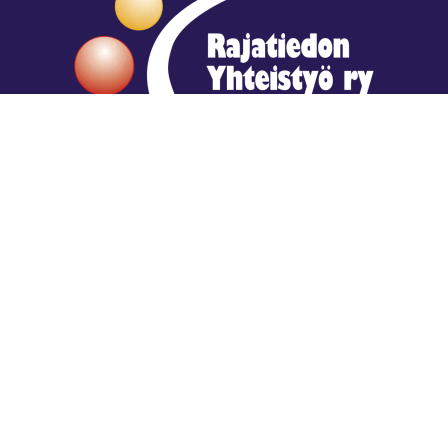
Hengestä tietoa,
tiedosta henkeä.
Rajatiedon erikoiskirjasto
rtyhallitus@gmail.com
Mariankatu 28 (sisäpihalla) Helsinki
044 9792544
Rajatiedon Erikoiskirjasto Mariankatu 28:ssa on