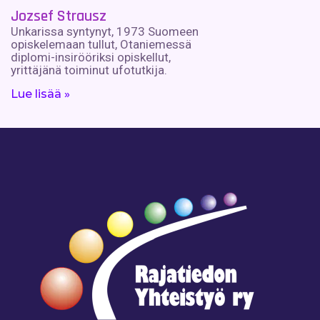
Jozsef Strausz
Unkarissa syntynyt, 1973 Suomeen
opiskelemaan tullut, Otaniemessä
diplomi-insirööriksi opiskellut,
yrittäjänä toiminut ufotutkija.
Lue lisää »