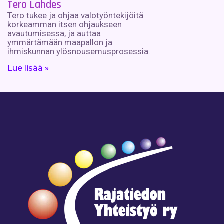
Tero Lahdes
Tero tukee ja ohjaa valotyöntekijöitä
korkeamman itsen ohjaukseen
avautumisessa, ja auttaa
ymmärtämään maapallon ja
ihmiskunnan ylösnousemusprosessia.
Lue lisää »