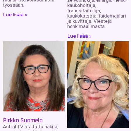
selvännäkijä, energia-henki-
työssään.
kaukohoitaja,
transsitaiteilija,
Lue lisää »
kaukokatsoja, taidemaalari
ja kuvittaja. Viestejä
henkimaailmasta.
Lue lisää »
Pirkko Suomela
Astral TV:stä tuttu näkijä,