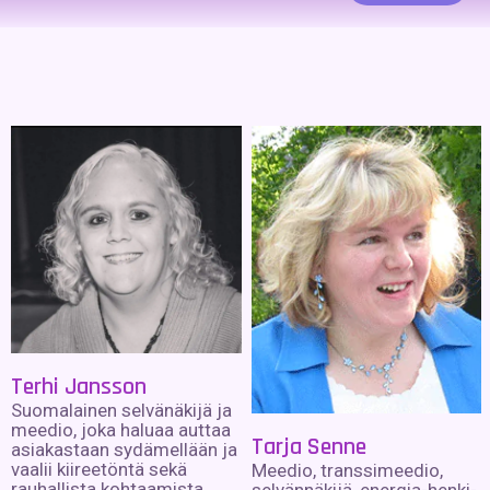
Terhi Jansson
Suomalainen selvänäkijä ja
meedio, joka haluaa auttaa
Tarja Senne
asiakastaan sydämellään ja
vaalii kiireetöntä sekä
Meedio, transsimeedio,
rauhallista kohtaamista