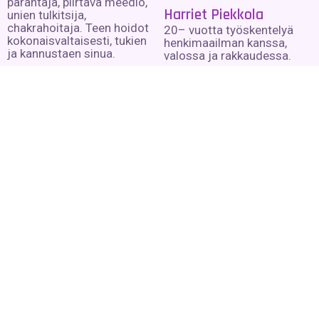
parantaja, piirtävä meedio,
Harriet Piekkola
unien tulkitsija,
chakrahoitaja. Teen hoidot
20– vuotta työskentelyä
kokonaisvaltaisesti, tukien
henkimaailman kanssa,
ja kannustaen sinua.
valossa ja rakkaudessa.
Lue lisää »
Lue lisää »
Harri Saarinen
Monipuolinen ja innostava
piirtävä meedio. Kirjalliset
kanavoinnit, esineistä
lukeminen, yleisötilaisuudet
ja yksityisistunnot.