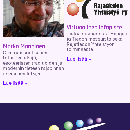
Virtuaalinen infopiste
Tietoa rajatiedosta, Hengen
ja Tiedon messuista sekä
Rajatiedon Yhteistyön
Marko Manninen
toiminnasta
Olen ruusuristiläinen
totuuden etsijä,
Lue lisää »
esoteeristen traditioiden ja
modernin tieteen rajapinnan
itsenäinen tutkija.
Lue lisää »