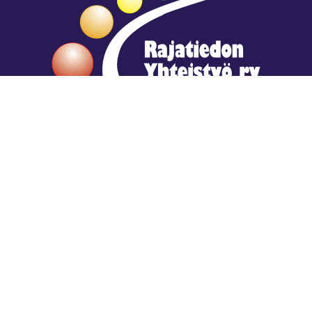
Hengestä tietoa,
tiedosta henkeä.
Rajatiedon erikoiskirjasto
rtyhallitus@gmail.com
Mariankatu 28 (sisäpihalla) Helsinki
044 9792544
Rajatiedon Erikoiskirjasto Mariankatu 28:ssa on