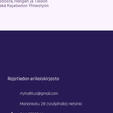
iedosta, Hengen ja Tiedon
ekä Rajatiedon Yhteistyön
Rajatiedon erikoiskirjasto
rtyhallitus@gmail.com
Mariankatu 28 (sisäpihalla) Helsinki