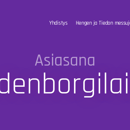
Yhdistys
Hengen ja Tiedon messuj
Asiasana
enborgila