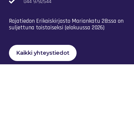
044 9792544
Rajatiedon Erikoiskirjasto Mariankatu 28:ssa on
suljettuna toistaiseksi (elokuussa 2026)
Kaikki yhteystiedot
Tietosuojaseloste
Rajatiedon Yhteistyö Ry © 2023 |