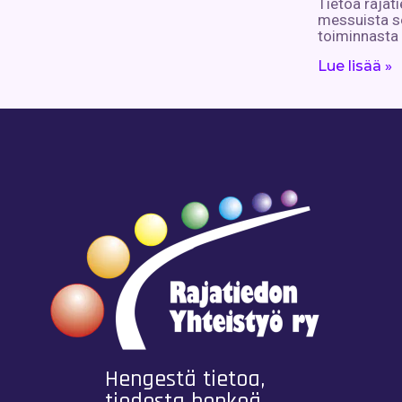
Tietoa rajat
messuista s
toiminnasta
Lue lisää »
Hengestä tietoa,
tiedosta henkeä.