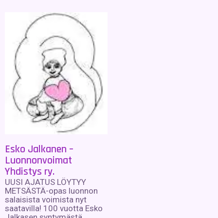
Esko Jalkanen –
Luonnonvoimat
Yhdistys ry.
UUSI AJATUS LÖYTYY
METSÄSTÄ-opas luonnon
salaisista voimista nyt
saatavilla! 100 vuotta Esko
Jalkasen syntymästä.