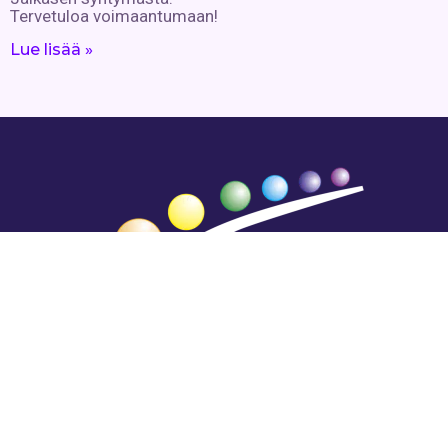
Tervetuloa voimaantumaan!
Lue lisää »
Hengestä tietoa,
tiedosta henkeä.