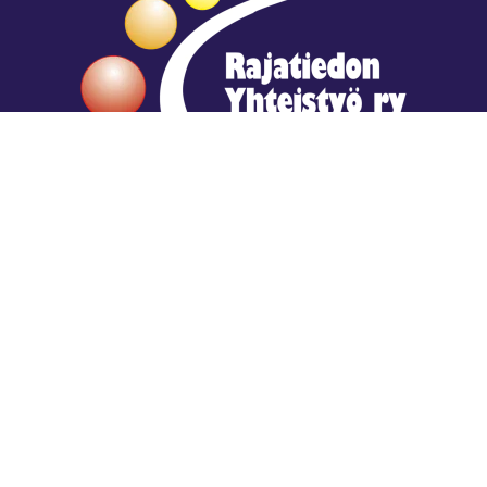
Hengestä tietoa,
tiedosta henkeä.
Rajatiedon erikoiskirjasto
rtyhallitus@gmail.com
Mariankatu 28 (sisäpihalla) Helsinki
044 9792544
Rajatiedon Erikoiskirjasto Mariankatu 28:ssa on