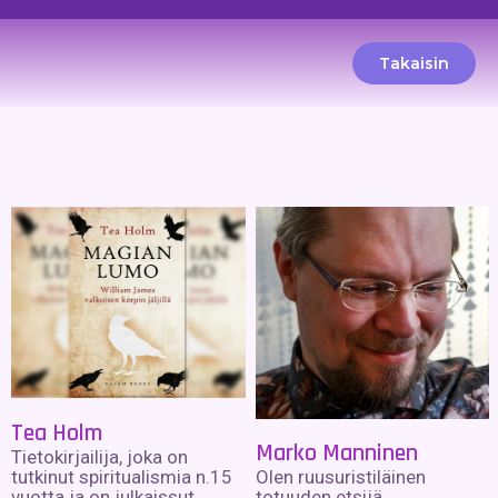
Takaisin
Tea Holm
Marko Manninen
Tietokirjailija, joka on
tutkinut spiritualismia n.15
Olen ruusuristiläinen
vuotta ja on julkaissut
totuuden etsijä,