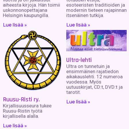
aiheesta kirjoja. Hän toimii
esoteeristen traditioiden ja
uskonnonopettajana
modernin tieteen rajapinnan
Helsingin kaupungilla.
itsenäinen tutkija.
Lue lisää »
Lue lisää »
Ultra-lehti
Ultra on tunnetuin ja
ensimmäinen rajatiedon
aikakauslehti. 12 numeroa
vuodessa. Myös
uutuuskirjat, CD:t, DVD:t ja
tarotit.
Ruusu-Risti ry.
Lue lisää »
Kirjallisuusseura tukee
Ruusu-Ristin työtä
kirjallisella alalla.
Lue lisää »