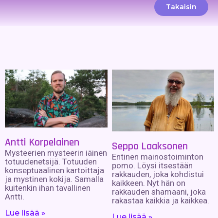
Takaisin
Antti Korpelainen
Seppo Laaksonen
Mysteerien mysteerin iäinen
Entinen mainostoiminton
totuudenetsijä. Totuuden
pomo. Löysi itsestään
konseptuaalinen kartoittaja
rakkauden, joka kohdistui
ja mystinen kokija. Samalla
kaikkeen. Nyt hän on
kuitenkin ihan tavallinen
rakkauden shamaani, joka
Antti.
rakastaa kaikkia ja kaikkea.
Lue lisää »
Lue lisää »