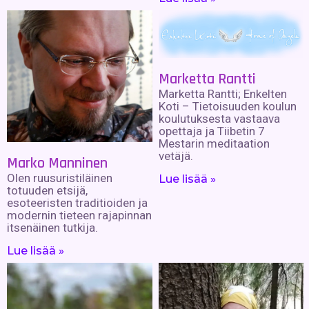
Marketta Rantti
Marketta Rantti; Enkelten
Koti – Tietoisuuden koulun
koulutuksesta vastaava
opettaja ja Tiibetin 7
Mestarin meditaation
vetäjä.
Marko Manninen
Olen ruusuristiläinen
Lue lisää »
totuuden etsijä,
esoteeristen traditioiden ja
modernin tieteen rajapinnan
itsenäinen tutkija.
Lue lisää »