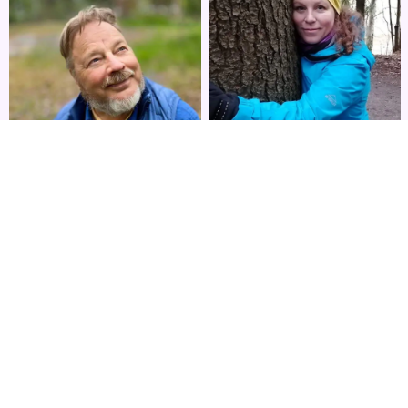
Julia Kuu
Sielunmatka- ja
mielenterveysvertaisvalment
jolle elämäntarkoitusten
Erkki Lehtiranta
löytäminen on ollut
FM Erkki Lehtiranta on
tärkeimpiä
kirjailija, kouluttaja,
itsetutkiskeluvälineitä
ammattiastrologi,
vuodesta 1998 lähtien
musiikkitieteilijä ja
Lue lisää »
journalisti, joka on tutkinut
elämän henkistä
ulottuvuutta yli 40 vuoden
ajan. Näistä tutkimuksista
on syntynyt 12 kirjaa
henkisyyden eri osa-alueilta
sekä satoja kirjoituksia,