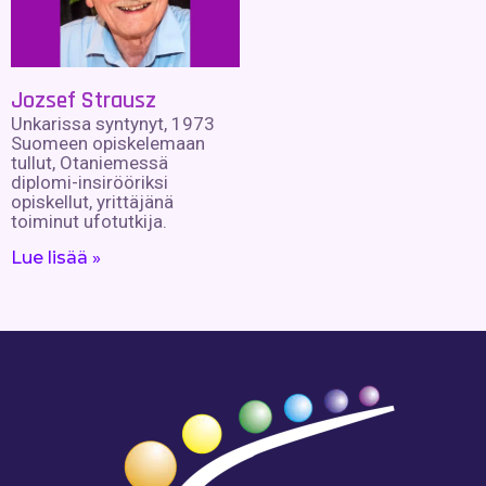
Jozsef Strausz
Unkarissa syntynyt, 1973
Suomeen opiskelemaan
tullut, Otaniemessä
diplomi-insirööriksi
opiskellut, yrittäjänä
toiminut ufotutkija.
Lue lisää »