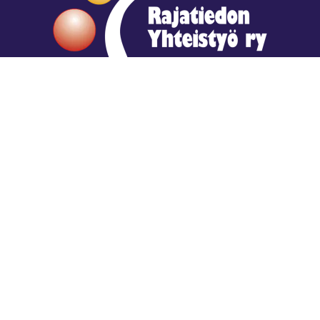
Hengestä tietoa,
tiedosta henkeä.
Rajatiedon erikoiskirjasto
rtyhallitus@gmail.com
Mariankatu 28 (sisäpihalla) Helsinki
044 9792544
Rajatiedon Erikoiskirjasto Mariankatu 28:ssa on
suljettuna toistaiseksi (elokuussa 2026)