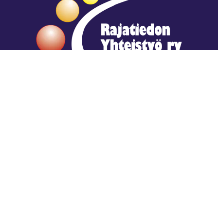
Hengestä tietoa,
tiedosta henkeä.
Rajatiedon erikoiskirjasto
rtyhallitus@gmail.com
Mariankatu 28 (sisäpihalla) Helsinki
044 9792544
Rajatiedon Erikoiskirjasto Mariankatu 28:ssa on