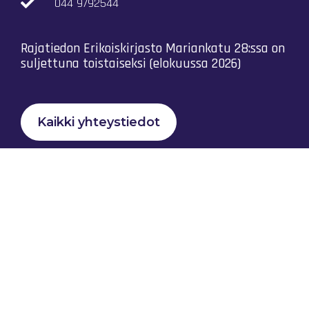
044 9792544
Rajatiedon Erikoiskirjasto Mariankatu 28:ssa on
suljettuna toistaiseksi (elokuussa 2026)
Kaikki yhteystiedot
Tietosuojaseloste
Rajatiedon Yhteistyö Ry © 2023 |