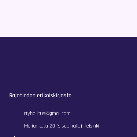
Rajatiedon erikoiskirjasto
rtyhallitus@gmail.com
Mariankatu 28 (sisäpihalla) Helsinki