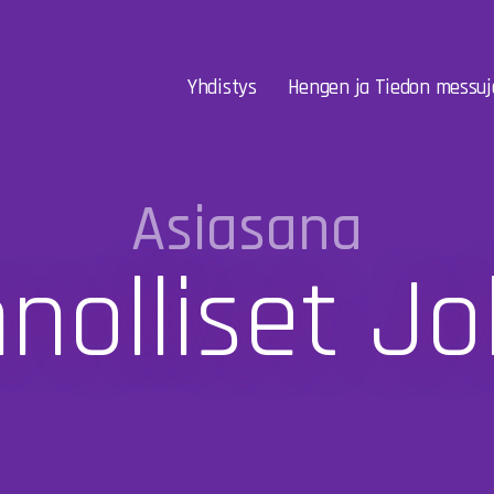
Yhdistys
Hengen ja Tiedon messuj
Asiasana
nolliset Jo