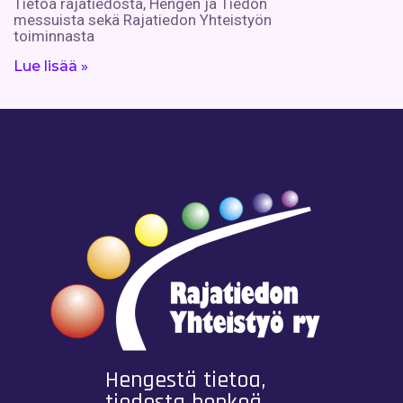
Tietoa rajatiedosta, Hengen ja Tiedon
messuista sekä Rajatiedon Yhteistyön
toiminnasta
Lue lisää »
Hengestä tietoa,
tiedosta henkeä.