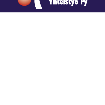
Hengestä tietoa,
tiedosta henkeä.
Rajatiedon erikoiskirjasto
rtyhallitus@gmail.com
Mariankatu 28 (sisäpihalla) Helsinki
044 9792544
Rajatiedon Erikoiskirjasto Mariankatu 28:ssa on
suljettuna toistaiseksi (elokuussa 2026)
Kaikki yhteystiedot