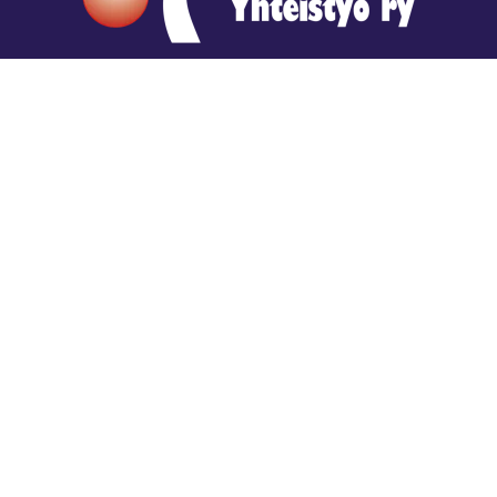
Hengestä tietoa,
tiedosta henkeä.
Rajatiedon erikoiskirjasto
rtyhallitus@gmail.com
Mariankatu 28 (sisäpihalla) Helsinki
044 9792544
Rajatiedon Erikoiskirjasto Mariankatu 28:ssa on
suljettuna toistaiseksi (elokuussa 2026)
Kaikki yhteystiedot