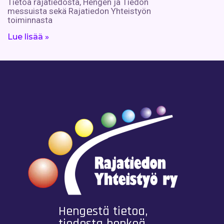
Tietoa rajatiedosta, Hengen ja Tiedon
messuista sekä Rajatiedon Yhteistyön
toiminnasta
Lue lisää »
Hengestä tietoa,
tiedosta henkeä.