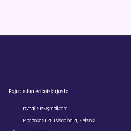
Rajatiedon erikoiskirjasto
rtyhallitus@gmail.com
Mariankatu 28 (sisäpihalla) Helsinki