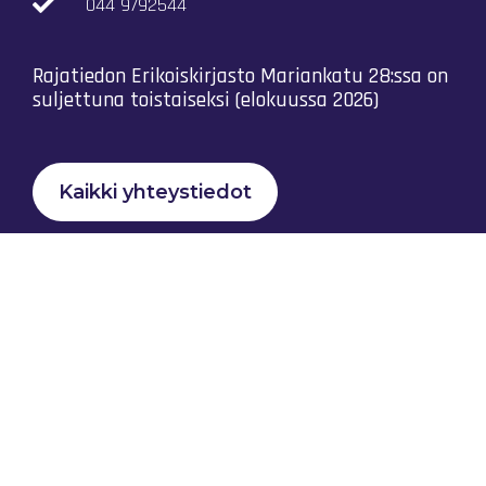
044 9792544
Rajatiedon Erikoiskirjasto Mariankatu 28:ssa on
suljettuna toistaiseksi (elokuussa 2026)
Kaikki yhteystiedot
Tietosuojaseloste
Rajatiedon Yhteistyö Ry © 2023 |