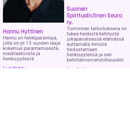
Suomen
Spiritualistinen Seura
ry.
Toiminnan tarkoituksena on
Hannu Hyttinen
tukea henkistä kehitystä
Hannu on henkiparantaja,
jokapäiväisessä elämässä
jolla on yli 15 vuoden laaja
auttamalla ihmisiä
kokemus parantamisesta,
tiedostamaan
meditaatioista ja
henkisyytensä ja sen
henkisyydestä
kehittämismahdollisuudet.
Lue lisää »
Lue lisää »
Hiljainen Tila