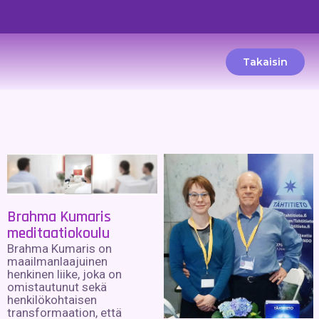
Takaisin
Brahma Kumaris
meditaatiokoulu
Brahma Kumaris on
maailmanlaajuinen
henkinen liike, joka on
omistautunut sekä
henkilökohtaisen
transformaation, että