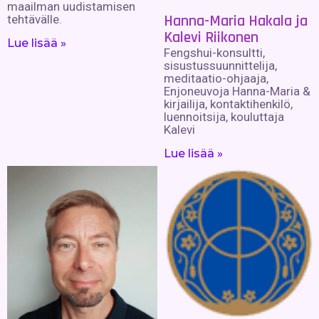
maailman uudistamisen
Hanna-Maria Hakala ja
tehtävälle.
Kalevi Riikonen
Lue lisää »
Fengshui-konsultti,
sisustussuunnittelija,
meditaatio-ohjaaja,
Enjoneuvoja Hanna-Maria &
kirjailija, kontaktihenkilö,
luennoitsija, kouluttaja
Kalevi
Lue lisää »