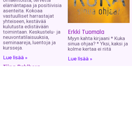
omaehtoista, tervettä
elämäntapaa ja positiivisia
asenteita. Kokoaa
vastuulliset harrastajat
yhteiseen, kestävää
kulutusta edistävään
Erkki Tuomala
toimintaan. Keskustelu- ja
neuvontatilaisuuksia,
Myyn kahta kirjaani * Kuka
seminaareja, luentoja ja
sinua ohjaa? * Yksi, kaksi ja
kursseja.
kolme kertaa ei riitä
Lue lisää »
Lue lisää »
Tiina Dahlberg
Elämän arvoitus – H. T.
Laurencyn, ruotsalaisen
esoteerikon kirjallisuutta
saatavilla henkiselle
tutkijalle.
Lue lisää »